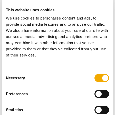
valg i moderne hjem. Sirius tilbyder:
Avanceret varmelagring:
Giver en jævn
This website uses cookies
varmeafgivelse og forbedrer energieffektiviteten.
We use cookies to personalise content and ads, to
Minimalistisk design:
Et slankt og elegant look,
provide social media features and to analyse our traffic.
der passer ind i mange forskellige boligstile.
We also share information about your use of our site with
Miljøvenlig teknologi:
Opfylder Ecodesign 2022-
our social media, advertising and analytics partners who
standarder og sikrer en renere forbrænding med
may combine it with other information that you’ve
lavere emissioner.
provided to them or that they’ve collected from your use
Fleksibel installation:
Kan tilpasses forskellige
of their services.
rum og behov, hvilket gør den ideel til både små og
store boliger.
C
Med Sirius får du en moderne brændeovn, der forener
Necessary
o
stilfuldt design med en bæredygtig opvarmningsløsning.
n
s
Preferences
e
Hvorfor vælge en moderne
n
t
Statistics