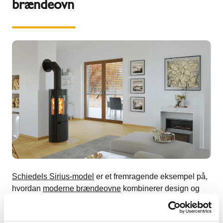
brændeovn
Schiedels Sirius-model
er et fremragende eksempel på,
hvordan
moderne brændeovne
kombinerer design og
teknologi. Denne ovn er udviklet med fokus på både
funktionalitet og æstetik, hvilket gør den til et populært