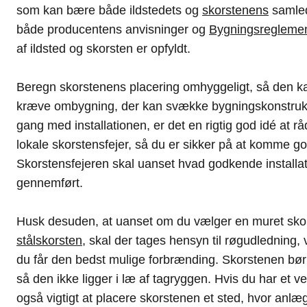
som kan bære både ildstedets og
skorstenens
samled
både producentens anvisninger og
Bygningsreglemen
af ildsted og skorsten er opfyldt.
Beregn skorstenens placering omhyggeligt, så den k
kræve ombygning, der kan svække bygningskonstrukti
gang med installationen, er det en rigtig god idé at ra
lokale skorstensfejer, så du er sikker på at komme god
Skorstensfejeren skal uanset hvad godkende installat
gennemført.
Husk desuden, at uanset om du vælger en muret skor
stålskorsten
, skal der tages hensyn til røgudledning, v
du får den bedst mulige forbrænding. Skorstenen bør 
så den ikke ligger i læ af tagryggen. Hvis du har et v
også vigtigt at placere skorstenen et sted, hvor anlæg