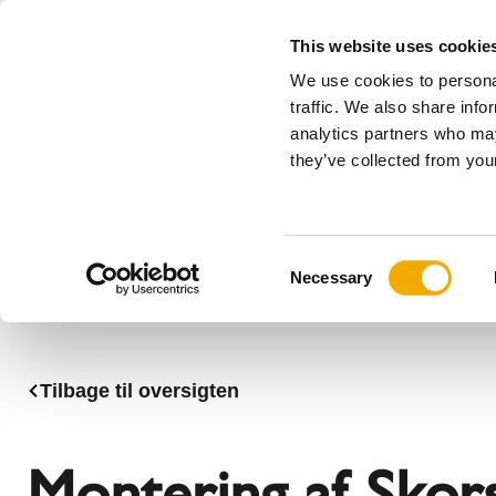
This website uses cookie
We use cookies to personal
Alle
traffic. We also share info
analytics partners who may
Please choose your country
they’ve collected from your
Produkter
Anvendelser & Industrier
S
Virksomhed
Vores historie
Benelux (engelsk)
Benelux (
C
Nyheder, presse og begivenheder
Bulgarien
Danmark
Necessary
o
Frankrig
Italien
n
Litauen
Norge
s
Schweiz
Serbien
e
Tilbage til oversigten
n
Storbritanien
Sverige
t
Ukraine
Ungarn
S
Montering af Skor
e