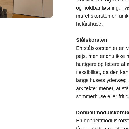
og holdbar løsning, hvi
muret skorsten en unik
helårshuse.
Stålskorsten
En
stålskorsten
er en v
pejs, men endnu ikke ha
hurtigere og lettere at
fleksibilitet, da den k
langs husets ydervæg – 
arkitekter mener, at st
sommerhuse eller friti
Dobbeltmodulskorst
En
dobbeltmodulskors
tåler høje temperature