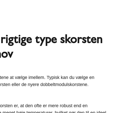
rigtige type skorsten
hov
rstene at vælge imellem. Typisk kan du vælge en
orsten eller de nyere dobbeltmodulskorstene.
korsten er, at den ofte er mere robust end en
le meget høje temperaturer, hvilket gør den til en ideel