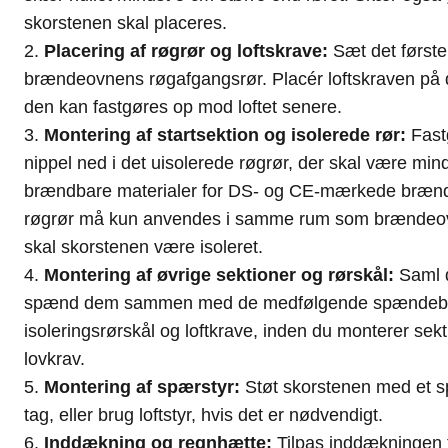
skorstenen skal placeres.
Placering af røgrør og loftskrave:
Sæt det første 
brændeovnens røgafgangsrør. Placér loftskraven på d
den kan fastgøres op mod loftet senere.
Montering af startsektion og isolerede rør:
Fast
nippel ned i det uisolerede røgrør, der skal være mi
brændbare materialer for DS- og CE-mærkede brænd
røgrør må kun anvendes i samme rum som brændeovn
skal skorstenen være isoleret.
Montering af øvrige sektioner og rørskål:
Saml d
spænd dem sammen med de medfølgende spændebå
isoleringsrørskål og loftkrave, inden du monterer sekt
lovkrav.
Montering af spærstyr:
Støt skorstenen med et s
tag, eller brug loftstyr, hvis det er nødvendigt.
Inddækning og regnhætte:
Tilpas inddækningen t