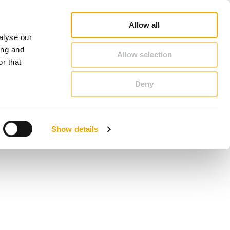
Schiedel Profi
Inspiration
Karriere
Om Schiedel
Danmark
Allow all
alyse our
KONTAKT & RÅDGIVNING
ing and
Allow selection
r that
Deny
Bosnien und Herzegowina
Finland
Show details
Letland
Rumænien
Slovenien
Tyskland