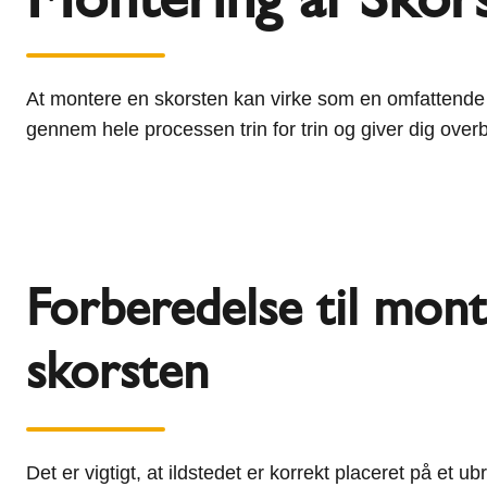
l
Schiedel Group
e
c
t
At montere en skorsten kan virke som en omfattende o
i
gennem hele processen trin for trin og giver dig over
o
n
Forberedelse til mont
skorsten
Det er vigtigt, at ildstedet er korrekt placeret på et 