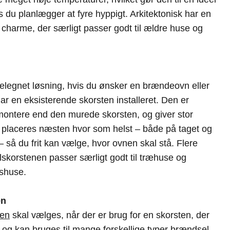
s du planlægger at fyre hyppigt. Arkitektonisk har en
 charme, der særligt passer godt til ældre huse og
elegnet løsning, hvis du ønsker en brændeovn eller
r en eksisterende skorsten installeret. Den er
 montere end den murede skorsten, og giver stor
an placeres næsten hvor som helst – både på taget og
så du frit kan vælge, hvor ovnen skal stå. Flere
ålskorstenen passer særligt godt til træhuse og
dshuse.
en
ten
skal vælges, når der er brug for en skorsten, der
r og kan bruges til mange forskellige typer brændsel.