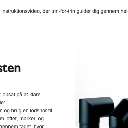
instruktionsvideo, der trin-for-trin guider dig gennem h
sten
 opsat på at klare
de:
og brug en lodsnor til
em loftet, marker, og
 gennem taget, hvor