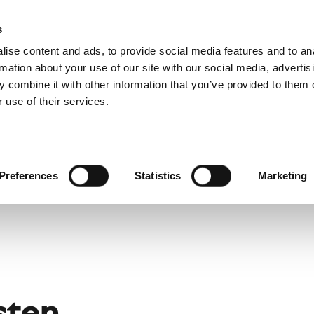
s
ise content and ads, to provide social media features and to an
rmation about your use of our site with our social media, advertis
 combine it with other information that you’ve provided to them o
 use of their services.
ervice
For professionelle
fransk)
Benelux (hollandsk)
Estland
Preferences
Statistics
Marketing
Kroatien
Polen
Slovakiet
Tjekkiet
Østrig
sten