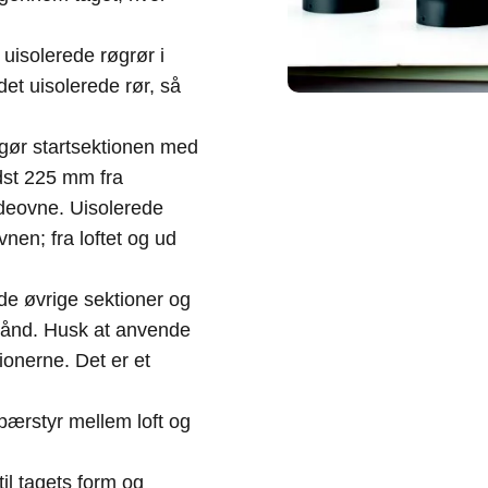
uisolerede røgrør i
et uisolerede rør, så
gør startsektionen med
ndst 225 mm fra
eovne. Uisolerede
en; fra loftet og ud
e øvrige sektioner og
nd. Husk at anvende
ionerne. Det er et
pærstyr mellem loft og
il tagets form og