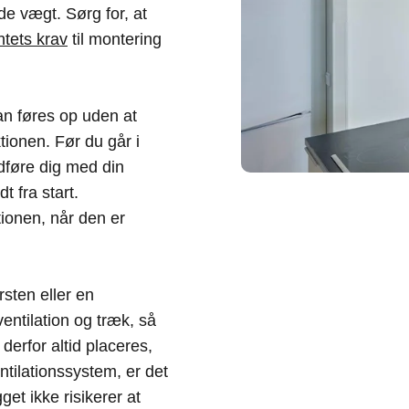
e vægt. Sørg for, at
tets krav
til montering
an føres op uden at
onen. Før du går i
̊dføre dig med din
t fra start.
ionen, når den er
sten eller en
entilation og træk, så
derfor altid placeres,
entilationssystem, er det
get ikke risikerer at