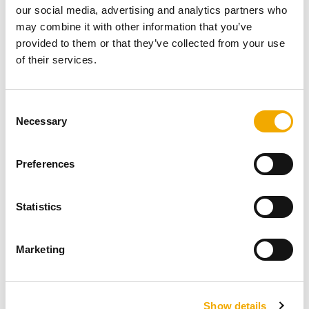
our social media, advertising and analytics partners who
may combine it with other information that you’ve
provided to them or that they’ve collected from your use
of their services.
C
Necessary
o
n
Schiedels dobbeltmodulskorstene
er opbygget af
s
Preferences
praktiske moduler, som gør det nemt at samle og
e
montere selv. Skorstenselementerne er lavet af
n
isolerende
pimpsten
, så selve skorstenen når høje
t
Statistics
temperaturer på overfladen.
S
e
Dobbeltmodulskorstenen er designet til at være
Marketing
l
fritstående med armering og stigetrin, hvilket gør det
e
muligt for den at nå en imponerende højde på op til 11
c
meter (afhængigt af modellen) uden behov for støtte fra
Show details
t