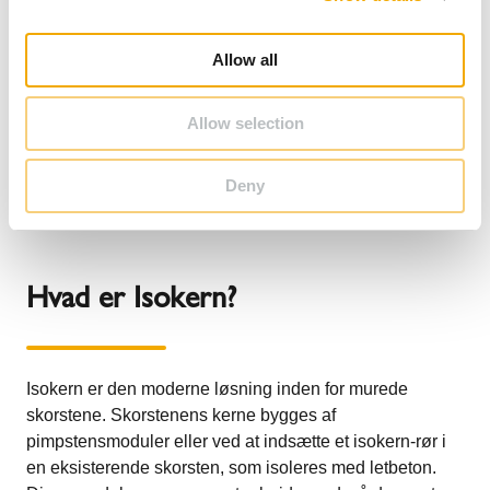
bygningen. En skorsten som denne fås i alle
i
standardstørrelser og er velegnet til både store og små
o
Allow all
ildsteder.
n
Find den komplette monteringsanvisning og en visuel
Allow selection
instruktionsvideo, der trin-for-trin guider dig gennem hele
processen, her:
Monteringsanvisning og videoguide til
Deny
Isokern Dobbeltmodul.
Hvad er Isokern?
Isokern er den moderne løsning inden for murede
skorstene. Skorstenens kerne bygges af
pimpstensmoduler eller ved at indsætte et isokern-rør i
en eksisterende skorsten, som isoleres med letbeton.