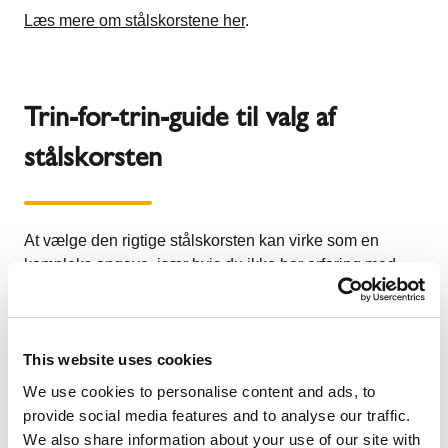
Læs mere om stålskorstene her
.
Trin-for-trin-guide til valg af
stålskorsten
At vælge den rigtige stålskorsten kan virke som en
kompleks opgave, især hvis du ikke har erfaring med
brændeovne og skorstene. Denne guide hjælper dig
med at forstå de vigtigste faktorer, du skal tage højde for,
så du kan træffe det bedste valg til dit hjem.
This website uses cookies
Identificer brændeovnens røgudtag
– Tjek
diameteren og placeringen af røgafgangen.
We use cookies to personalise content and ads, to
Beslut, om skorstenen skal være indvendig eller
provide social media features and to analyse our traffic.
udvendig
– Dette påvirker installationens omfang og
We also share information about your use of our site with