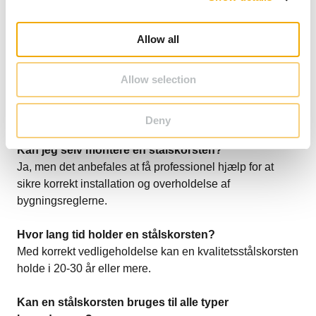
i
typen. En standard model koster typisk mellem 5.000-
o
15.000 kr. ekskl. montering.
Allow all
n
Hvordan vedligeholder jeg en stålskorsten?
Allow selection
Rens skorstenen mindst én gang om året for at fjerne
sod og sikre optimal funktion. Brug en autoriseret
skorstensfejer.
Deny
Kan jeg selv montere en stålskorsten?
Ja, men det anbefales at få professionel hjælp for at
sikre korrekt installation og overholdelse af
bygningsreglerne.
Hvor lang tid holder en stålskorsten?
Med korrekt vedligeholdelse kan en kvalitetsstålskorsten
holde i 20-30 år eller mere.
Kan en stålskorsten bruges til alle typer