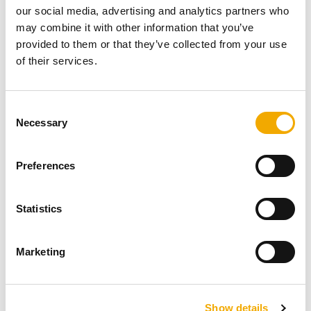
udseende.
our social media, advertising and analytics partners who
Vælg en isoleret model
– For optimal sikkerhed og
may combine it with other information that you’ve
effektiv røggasafledning.
provided to them or that they’ve collected from your use
Sikr dig, at den opfylder bygningsreglementet –
of their services.
Herunder afstandskrav til brændbart materiale.
Kontakt en fagperson
, hvis du er i tvivl – En
professionel kan sikre korrekt dimensionering og
C
Necessary
installation.
o
n
s
Preferences
e
n
FAQ: Ofte stillede spørgsmål om
t
Statistics
S
stålskorstene
e
Marketing
l
e
c
Hvad koster en stålskorsten til brændeovn?
Show details
t
Prisen varierer afhængigt af højden, isoleringen og