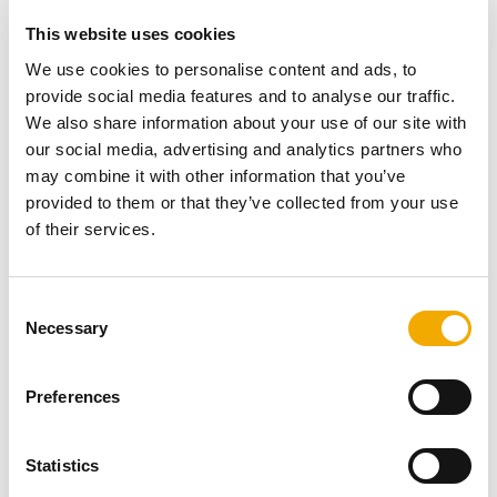
az ICS termékcsalád pontos gyártása és kivitelezőbarát
This website uses cookies
kialakítása tesz lehetővé.
We use cookies to personalise content and ads, to
A megbízó
provide social media features and to analyse our traffic.
We also share information about your use of our site with
our social media, advertising and analytics partners who
Az ügyfél az NHS Greater Glasgow és Clyde régió volt.
may combine it with other information that you’ve
Építésztervező a Nightingale Associates, mely ennél a
provided to them or that they’ve collected from your use
projektnél Max Fordham tanácsadóval dolgozott együtt.
of their services.
A fővállalkozó a Mercury Engineering volt, a generátor
készleteket az FG Wilson szállította a Dieselec Thistle
C
cégen keresztül. A vízszintes és függőleges
Necessary
o
kéményrendszerek összeszerelését a Schiedel saját
n
szerelőcsapata végezte.
s
Preferences
e
n
További referencia projektek
t
Statistics
S