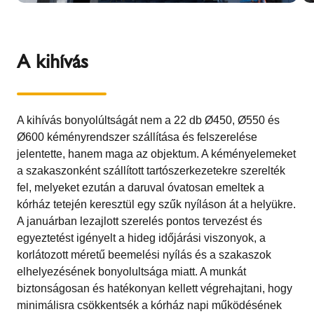
A kihívás
A kihívás bonyolúltságát nem a 22 db Ø450, Ø550 és
Ø600 kéményrendszer szállítása és felszerelése
jelentette, hanem maga az objektum. A kéményelemeket
a szakaszonként szállított tartószerkezetekre szerelték
fel, melyeket ezután a daruval óvatosan emeltek a
kórház tetején keresztül egy szűk nyíláson át a helyükre.
A januárban lezajlott szerelés pontos tervezést és
egyeztetést igényelt a hideg időjárási viszonyok, a
korlátozott méretű beemelési nyílás és a szakaszok
elhelyezésének bonyolultsága miatt. A munkát
biztonságosan és hatékonyan kellett végrehajtani, hogy
minimálisra csökkentsék a kórház napi működésének