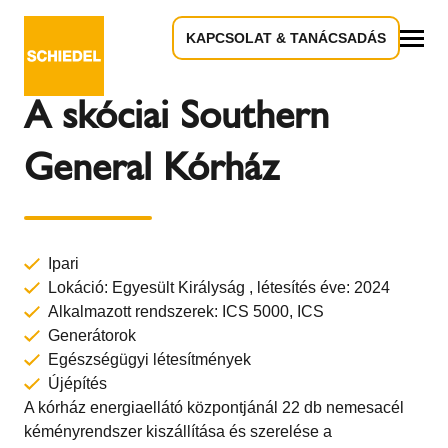
KAPCSOLAT & TANÁCSADÁS
Vissza az áttekintéshez
Összes
A skóciai Southern
General Kórház
Ipari
Lokáció: Egyesült Királyság , létesítés éve: 2024
Alkalmazott rendszerek:
ICS 5000,
ICS
Generátorok
Egészségügyi létesítmények
Újépítés
A kórház energiaellátó központjánál 22 db nemesacél
kéményrendszer kiszállítása és szerelése a