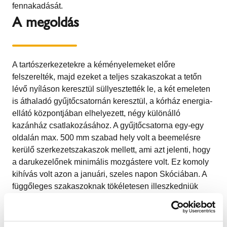
fennakadását.
A megoldás
A tartószerkezetekre a kéményelemeket előre
felszerelték, majd ezeket a teljes szakaszokat a tetőn
lévő nyíláson keresztül süllyesztették le, a két emeleten
is áthaladó gyűjtőcsatornán keresztül, a kórház energia-
ellátó központjában elhelyezett, négy különálló
kazánház csatlakozásához. A gyűjtőcsatorna egy-egy
oldalán max. 500 mm szabad hely volt a beemelésre
kerülő szerkezetszakaszok mellett, ami azt jelenti, hogy
a darukezelőnek minimális mozgástere volt. Ez komoly
kihívás volt azon a januári, szeles napon Skóciában. A
függőleges szakaszoknak tökéletesen illeszkedniük
kellett ahhoz, hogy a tartószerkezet és a 22 kémény
mindegyike csatlakozhasson az alatta és a felette
lévőhöz. Ez a precíziós tervezés óriási bravúrja, melyet