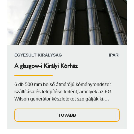
EGYESÜLT KIRÁLYSÁG
IPARI
A glasgow-i Királyi Kórház
6 db 500 mm belső átmérőjű kéményrendszer
szállítása és telepítése történt, amelyek az FG
Wilson generátor készleteket szolgálják ki,
biztosítva a kórház tartalék áramellátását. Az
égéstermék elevezetőknek először vízszintesen
TOVÁBB
kellett futniuk az épület bejárata felett, mielőtt
függőleges irányba fordultak volna, hogy elérjék