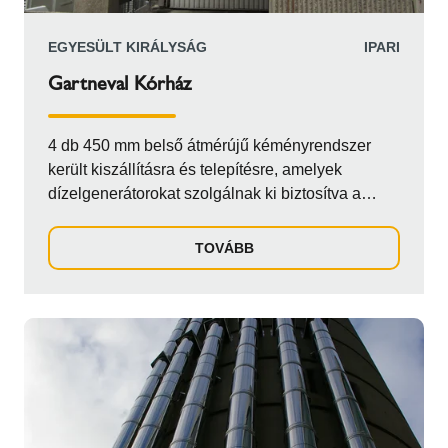
csatlakozó kémények 400 mm belső átmérőjű
ICS 5000 rendszerek.
EGYESÜLT KIRÁLYSÁG
IPARI
Gartneval Kórház
4 db 450 mm belső átmérújű kéményrendszer
került kiszállításra és telepítésre, amelyek
dízelgenerátorokat szolgálnak ki biztosítva a
kórház tartalék áramellátását. Az égéstermék
elvezetőket a konténeres üzemi helyiségekhez
TOVÁBB
olyan vázszerkezettel kötötték össze, amely
lehetővé tette a vízszintes füstcsövek
párhuzamos elhelyezését egymás fölött még a
főépületet előtti szakaszon. A rögzítési pont után
a főépületnél már függőlegesen elfordulva 40
méter hosszúságban kerültek vezetésre egészen
a torkolatig.