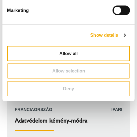
e
Marketing
l
e
c
Show details
t
i
o
Allow all
n
Allow selection
Deny
FRANCIAORSZÁG
IPARI
Adatvédelem kémény-módra