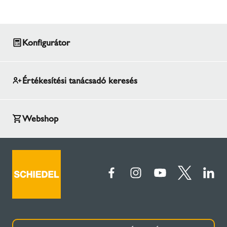
az energiaközpont tetejét, ahonnan egy további
meghosszabbított vízszintes irányú vezetésre volt
szükség a megfelelő alátámasztással. Ezután a
meglévő betonsiló mellett szerelve érték el a fő
Konfigurátor
függőleges pályát és a torkolatot.
Értékesítési tanácsadó keresés
Webshop