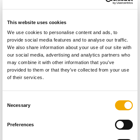
This website uses cookies
We use cookies to personalise content and ads, to
Před výstupem z vozidla si oblečte výstražnou vestu.
provide social media features and to analyse our traffic.
Maximální povolená rychlost v celém areálu firmy
We also share information about your use of our site with
Schiedel je 20 km/hod.
our social media, advertising and analytics partners who
may combine it with other information that you’ve
Nahlaste se na expedici (řidič i jeho spolujezdec),
provided to them or that they’ve collected from your use
nejlépe s číslem zakázky, kterou si jedete vyzvednout.
of their services.
Po té zaparkujte vůz na přiděleném místě, vypněte motor
a zatáhněte ruční brzdu a vyčkejte příchodu skladníka.
C
Nevystupujte z vozu, pokud to není nutné. Pokud
Necessary
o
vystoupíte, dodržujte bezpečnou vzdálenost od
n
vysokozdvižného vozíku - min. 5 metrů.
s
Preferences
e
Jakmile je nakládka ukončena, vraťte se znovu na
n