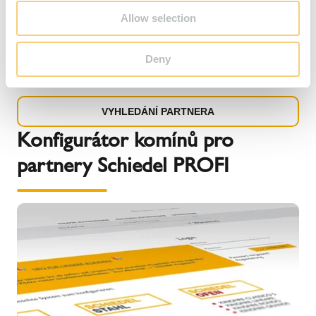
Allow selection
Hledáte obchodního či odborně proškoleného
Deny
montážního partnera ve vašem regionu? Využijte online
vyhledávání pomocí poštovního směrovacího čísla.
VYHLEDÁNÍ PARTNERA
Konfigurátor komínů pro
partnery Schiedel PROFI