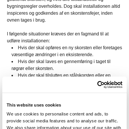
bygningsregler overholdes. Dog skal installationen altid
inspiceres og godkendes af en skorstensfejer, inden
ovnen tages i brug.
I følgende situationer kræves der en fagmand til at
udføre installationen:
Hvis der skal opføres en ny skorsten eller foretages
væsentlige ændringer i en eksisterende.
Hvis der skal laves en gennemføring i taget til
røgrør eller skorsten.
Hvis der skal tilsluttes en stålskorsten eller en
anden specialløsning, som kræver teknisk ekspertise.
Hvis installationen kræver ændringer i husets
ventilationssystem, fx ved mekanisk udsugning.
This website uses cookies
For at sikre en korrekt installation kan det derfor være en
We use cookies to personalise content and ads, to
god idé at få en certificeret pejsemontør til at stå for
provide social media features and to analyse our traffic.
arbejdet. Dette sikrer, at alle krav overholdes, og at
We also share information about your use of our site with