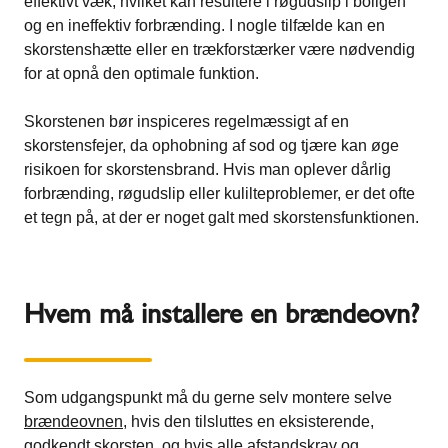
effektivt væk, hvilket kan resultere i røgudslip i boligen
og en ineffektiv forbrænding. I nogle tilfælde kan en
skorstenshætte eller en trækforstærker være nødvendig
for at opnå den optimale funktion.
Skorstenen bør inspiceres regelmæssigt af en
skorstensfejer, da ophobning af sod og tjære kan øge
risikoen for skorstensbrand. Hvis man oplever dårlig
forbrænding, røgudslip eller kulilteproblemer, er det ofte
et tegn på, at der er noget galt med skorstensfunktionen.
Hvem må installere en brændeovn?
Som udgangspunkt må du gerne selv montere selve
brændeovnen
, hvis den tilsluttes en eksisterende,
godkendt skorsten, og hvis alle afstandskrav og