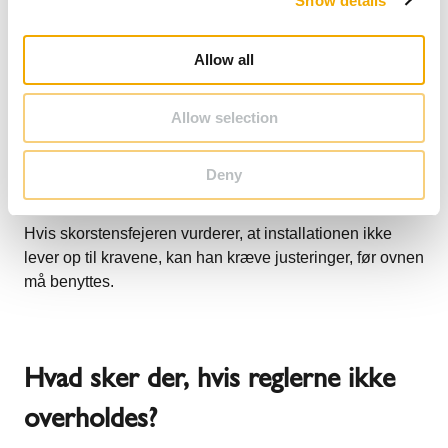
Show details
t
Brændeovnen er korrekt monteret i
i
overensstemmelse med afstandskravene.
o
Allow all
Røgrøret og skorstenen fungerer korrekt og sikrer
n
god røgafledning.
Gulvbeskyttelsen er på plads, hvis gulvet er
Allow selection
brændbart.
Der er tilstrækkelig ventilation i rummet for at sikre
Deny
god forbrænding.
Hvis skorstensfejeren vurderer, at installationen ikke
lever op til kravene, kan han kræve justeringer, før ovnen
må benyttes.
Hvad sker der, hvis reglerne ikke
overholdes?