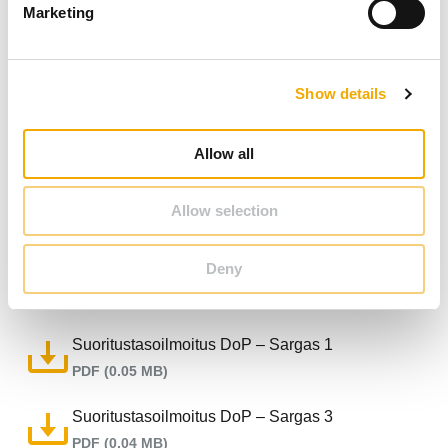
PDF (0.88 MB)
Marketing
l
e
Tuote-esite – Sargas 1
c
PDF (0.06 MB)
Show details
t
i
Produktbroschyr – Sargas 1
o
Allow all
PDF (0.06 MB)
n
Tuote-esite – Sargas 3
Allow selection
PDF (0.06 MB)
Deny
Produktbroschyr – Sargas 3
PDF (0.06 MB)
Suoritustasoilmoitus DoP – Sargas 1
PDF (0.05 MB)
Suoritustasoilmoitus DoP – Sargas 3
PDF (0.04 MB)