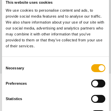
This website uses cookies
Ecodesign mukainen
We use cookies to personalise content and ads, to
Energiatehokas – vähemmän puuta, enemmän
provide social media features and to analyse our traffic.
lämpöä
We also share information about your use of our site with
Vähäpäästöinen – huoneilma pysyy puhtaampana
our social media, advertising and analytics partners who
Nopea ja helppo asentaa
may combine it with other information that you’ve
Saumaton yhteys hormiin – varma paloturvallisuus
provided to them or that they’ve collected from your use
Integroidulla paloilmaliitännällä varustettu
of their services.
hormiliitäntä – Schiedel Tulisijajärjestelmä
3-mallissa laaja tulinäkyvyys sivuikkunoista
C
Necessary
o
n
s
Preferences
Ladattavat tiedostot
e
n
t
Statistics
S
Asennusohje – Sargas
e