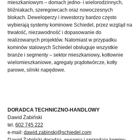
mieszkaniowym – domach jedno- i wielorodzinnych,
bliźniakach, szeregowcach oraz nowoczesnych
blokach. Deweloperzy i inwestorzy bardzo często
wybierają systemy kominowe Schiedel, przez wzgląd na
trwałość, niezawodność i dopasowanie do
realizowanych projektów. Natomiast w przypadku
kominów stalowych Schiedel obsługuje wszystkie
branże i segmenty – sektor mieszkaniowy, kotłownie
wielomieszkaniowe, agregaty prądotwórcze, kotły
parowe, silniki napędowe.
DORADCA TECHNICZNO-HANDLOWY
Dawid Żabiński
tel.
602 745 222
e-mail:
dawid.zabinski@schiedel.com
Dawid Żabiński doradza, wycenia i sprzedaje kominy