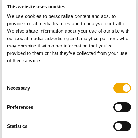
ma jakość paliwa – należy wybierać najlepsze, co
This website uses cookies
gwarantuje długotrwałe i bezawaryjne użytkowanie
We use cookies to personalise content and ads, to
systemu kominowego.
provide social media features and to analyse our traffic.
We also share information about your use of our site with
our social media, advertising and analytics partners who
may combine it with other information that you’ve
provided to them or that they’ve collected from your use
Kominy stalowe Gdańsk – krótka
of their services.
charakterystyka i zalety
C
Necessary
o
Czym wyróżniają się kominy stalowe? Kominy stalowe
n
są lekkie, odporne na produkty uboczne spalania oraz
s
warunki atmosferyczne – są w pełni odporne na korozję.
Preferences
e
Mogą być stosowane wewnątrz i na zewnątrz. W razie
n
potrzeb są dostawiane do już istniejących budynków, w
t
Statistics
których wymagany jest dodatkowy kanał odprowadzania
S
spalin. To ekonomiczne i bezpieczne w użytkowaniu