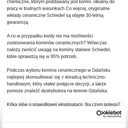
chemiczne, którym poddawany jest komin, idealny do
pracy w trudnych warunkach Co więcej, oryginalne
wkłady ceramiczne Schiedel są objęte 30-letnią
gwarancją.
A co w przypadku kiedy nie ma możliwości
zastosowania kominów ceramicznych? Wówczas
należy zwrócić uwagę na kominy stalowe Schiedel,
które sprawdzą się w 95% potrzeb.
Podczas wyboru komina ceramicznego w Gdańsku
najlepiej skonsultować się z doradcą techniczno-
handlowym, który ułatwi podjęcie decyzji, a także
pomoże znaleźć dystrybutora na terenie Gdańska.
Kilka słów o prawidłowej eksploatacji. Na czym polega?
Przede wszystkim na okresowym czyszczeniu komina –
należy pamiętać o przeglądach wykonywanych przez
wykwalifikowanego kominiarza. Oprócz tego znaczenie