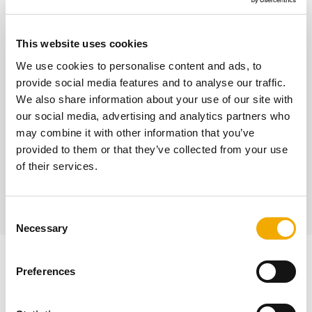
D
oradza, wycenia i sprzedaje kominy ceramiczne
This website uses cookies
oraz stalowe systemy kominowe w Krakowie i
We use cookies to personalise content and ads, to
okolicach oraz na terenie woj. świętokrzyskiego.
provide social media features and to analyse our traffic.
We also share information about your use of our site with
CZYTAJ WIĘCEJ
our social media, advertising and analytics partners who
may combine it with other information that you’ve
provided to them or that they’ve collected from your use
of their services.
C
Necessary
o
n
s
Systemy kominowe Kraków –
Preferences
e
innowacyjne i bezpieczne
n