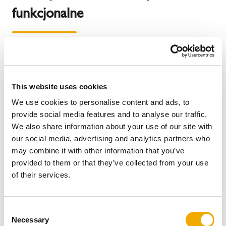
funkcjonalne
Systemy kominowe Schiedel są trwałe, bezawaryjne
przy prawidłowym użytkowaniu a rury ceramiczne są
odporne na zagrożenia takie jak pożar sadzy. Stawiając
This website uses cookies
komin Schiedel zyskamy: oszczędność zaprawy
murarskiej (niewiele spoin), zintegrowaną budowę (czyli
We use cookies to personalise content and ads, to
występowanie więcej niż jednego przewodu w
provide social media features and to analyse our traffic.
obudowie), – oszczędność powierzchni użytkowej
We also share information about your use of our site with
budynku (a co za tym idzie więcej miejsca w
our social media, advertising and analytics partners who
pomieszczeniu, w którym znajduje się komin),
may combine it with other information that you’ve
oszczędność czasu podczas budowy, łatwy montaż
provided to them or that they’ve collected from your use
(szczególnie w porównaniu do stawiania komina z
of their services.
cegły. Montaż systemów Schiedel jest intuicyjny,
łatwiejszy i szybszy, porównywany jest do układania
klocków ze względu na prostą budowę. Do każdego
C
Necessary
zestawu dodawana jest szczegółowa i bardzo czytelna
o