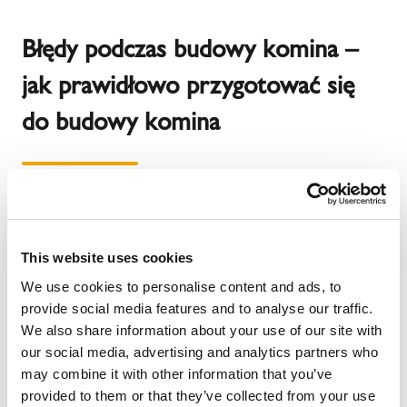
Błędy podczas budowy komina –
jak prawidłowo przygotować się
do budowy komina
Pierwszym podstawowym elementem przygotowania się
do budowy komina jest wybór urządzenia grzewczego.
Ważny jest konkretny model i szczegółowe parametry.
This website uses cookies
Następnie możemy przejść do systemu kominowego.
Przy wyborze komina zwracamy uwagę na dwa
We use cookies to personalise content and ads, to
najważniejsze aspekty:
provide social media features and to analyse our traffic.
jakość wykonania komina
We also share information about your use of our site with
parametry: wysokość i przekrój komina
our social media, advertising and analytics partners who
may combine it with other information that you’ve
Tak jak wspominaliśmy, komin dostosowujemy do
provided to them or that they’ve collected from your use