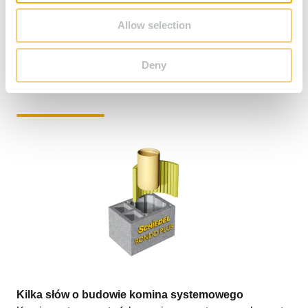
Błędy podczas budowy komina –
Allow selection
co należy zrobić przed budowa
Deny
komina
Kilka słów o budowie komina systemowego