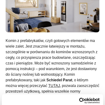
Komin z prefabrykatów, czyli gotowych elementów ma
wiele zalet. Jest znacznie łatwiejszy w montażu,
szczególnie w porównaniu do kominów wznoszonych z
cegły, co przyspiesza prace budowlane, oszczędzając
czas i pieniądze. Może być wznoszony samodzielnie z
pomocą instrukcji – pod warunkiem, że jest dostawiony
do ściany nośnej lub wolnostojący. Komin
prefabrykowany, taki jak
Schiedel Parat
, o którym
można więcej przeczytać
TUTAJ
, pozwala zaoszczędzić
przestrzeń użytkową, spełnia wszelkie normy
bezpieczeństwa, a dzięki szerokiej ofercie może być
dostosowany do każdego typu urządzenia grzewczego.