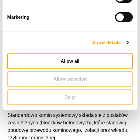
Budowa współczesnych kominów
S
e
na przykładzie systemu Rondo Plus
Marketing
l
e
c
Show details
t
i
o
Allow all
n
Allow selection
Deny
Standardowo komin systemowy składa się z pustaków
zewnętrznych (bloczków betonowych), które stanowią
obudowę przewodu kominowego, izolacji oraz wkładu,
czyli rury ceramicznej.