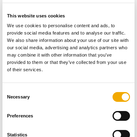
Na rynku dostępne są także systemy kominowe z
izolacją termiczną, co pozwala na ich stosowanie w
This website uses cookies
pomieszczeniach nieogrzewanych, a także na zewnątrz
We use cookies to personalise content and ads, to
budynku.
provide social media features and to analyse our traffic.
Decyzję o umiejscowieniu komina musi podjąć
We also share information about your use of our site with
profesjonalista, zwracając uwagę na szereg czynników.
our social media, advertising and analytics partners who
Najpierw zaczynamy od wyboru odpowiedniego
may combine it with other information that you’ve
systemu kominowego dopasowanego do typu
provided to them or that they’ve collected from your use
urządzenia grzewczego, które zostanie zastosowane. To
of their services.
pozwala określić wielkość komina, która wpływa także
na jego umiejscowienie. Najlepiej, gdy wybór systemu
kominowego realizuje się na etapie tworzenia projektu
C
budynku.
Necessary
o
W etapie projektowania można przewidzieć różne
n
ważne aspekty np. fundament, lokalizacja czy
s
wyznaczenie odpowiedniej wysokości.
Preferences
e
n
t
Statistics