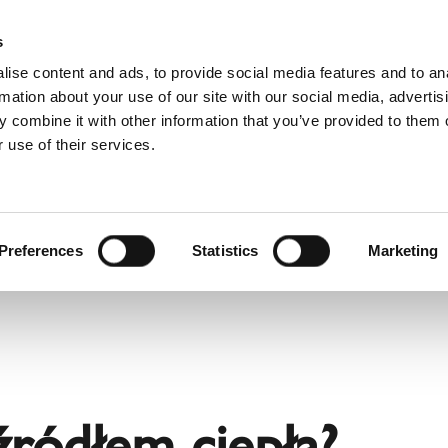
D
s
ise content and ads, to provide social media features and to an
rmation about your use of our site with our social media, advertis
 combine it with other information that you’ve provided to them o
 use of their services.
wis
Dla profesjonalistów
Angielski)
Benelux (Francuski)
Chorwacja
Preferences
Statistics
Marketing
Finlandia
Norwegia
Szwajcaria
Ukraina
Łotwa
źródłem ciepła?