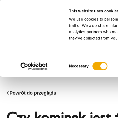
This website uses cookie
We use cookies to personal
Wszystko
traffic. We also share info
analytics partners who may
Please choose your country
they’ve collected from your
Produkty
Zastosowania & Branże
Ser
Firma
Historia
Austria
Benelux (
C
Stowarzyszenia
Bośnia
Bułgaria
Necessary
o
Aktualności, prasa i wydarzenia
Dania
Estonia
n
Kadra zarządzająca
Litwa
Niemcy
s
Rumunia
Serbia
e
Powrót do przeglądu
n
Słowacja
Słowenia
t
Węgry
Włochy
S
Czy kominek jest 
e