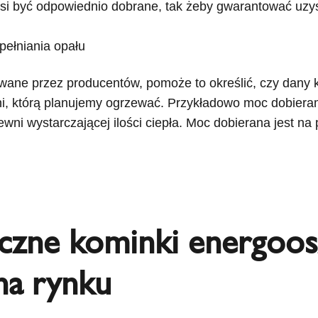
usi być odpowiednio dobrane, tak żeby gwarantować uzysk
pełniania opału
wane przez producentów, pomoże to określić, czy dany 
eni, którą planujemy ogrzewać. Przykładowo moc dobier
ni wystarczającej ilości ciepła. Moc dobierana jest na
zne kominki energoosz
na rynku