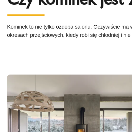
l
Schiedel Group
e
c
t
Kominek to nie tylko ozdoba salonu. Oczywiście ma w
i
okresach przejściowych, kiedy robi się chłodniej i n
o
n