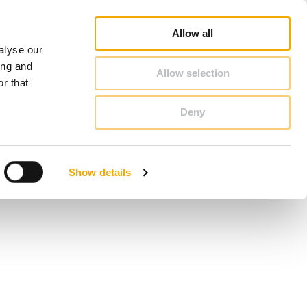
oradca Handlowy - Szukaj
Konfigurator kominowy
Kariera
O Schiedel
Polska
Allow all
alyse our
KONTAKT & PORADY
ing and
Allow selection
r that
Deny
Benelux (Holenderski)
Czechy
Show details
Francja
Polska
Szwecja
Wielka Brytania