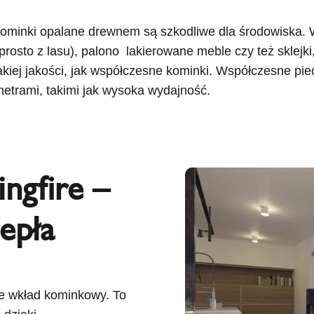
ominki opalane drewnem są szkodliwe dla środowiska. Wy
sto z lasu), palono lakierowane meble czy też sklejki,
takiej jakości, jak współczesne kominki. Współczesne pi
etrami, takimi jak wysoka wydajność.
ngfire –
epła
e wkład kominkowy. To