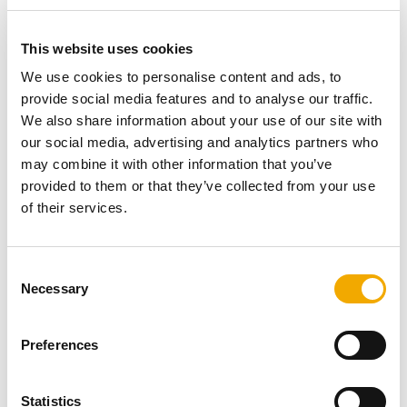
przewodów kominowych, żeby nie dochodziło do jej
nagromadzenia, a w konsekwencji pożaru wewnątrz
This website uses cookies
komina.
We use cookies to personalise content and ads, to
provide social media features and to analyse our traffic.
We also share information about your use of our site with
Bezpieczeństwo działania komina –
our social media, advertising and analytics partners who
may combine it with other information that you’ve
eksploatacja i czyszczenie
provided to them or that they’ve collected from your use
of their services.
systemów kominowych
C
Necessary
o
Co należy robić, żeby komin działał poprawnie?
n
Najważniejsza jest odpowiednia eksploatacja, czyli:
s
Dostosowanie modelu/typu komina do
Preferences
e
urządzenia grzewczego
n
t
Statistics
To pierwszy krok podejmowany na etapie budowy. Oba