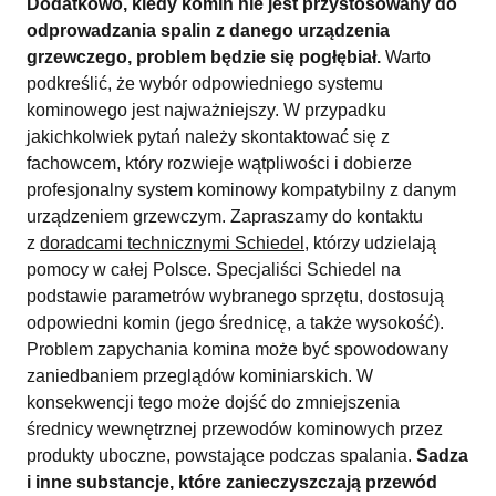
Dodatkowo, kiedy komin nie jest przystosowany do
odprowadzania spalin z danego urządzenia
grzewczego, problem będzie się pogłębiał.
Warto
podkreślić, że wybór odpowiedniego systemu
kominowego jest najważniejszy. W przypadku
jakichkolwiek pytań należy skontaktować się z
fachowcem, który rozwieje wątpliwości i dobierze
profesjonalny system kominowy kompatybilny z danym
urządzeniem grzewczym. Zapraszamy do kontaktu
z
doradcami technicznymi Schiedel
, którzy udzielają
pomocy w całej Polsce. Specjaliści Schiedel na
podstawie parametrów wybranego sprzętu, dostosują
odpowiedni komin (jego średnicę, a także wysokość).
Problem zapychania komina może być spowodowany
zaniedbaniem przeglądów kominiarskich. W
konsekwencji tego może dojść do zmniejszenia
średnicy wewnętrznej przewodów kominowych przez
produkty uboczne, powstające podczas spalania.
Sadza
i inne substancje, które zanieczyszczają przewód