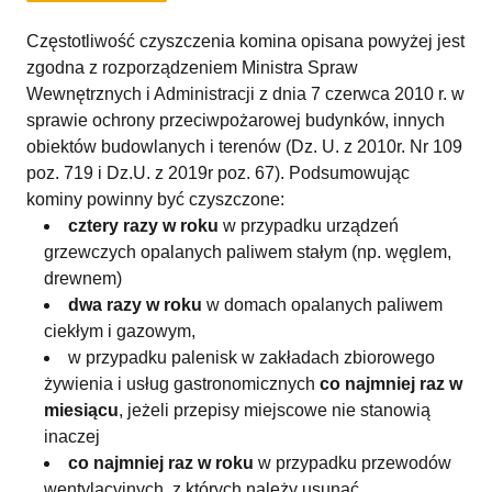
Częstotliwość czyszczenia komina opisana powyżej jest
zgodna z rozporządzeniem Ministra Spraw
Wewnętrznych i Administracji z dnia 7 czerwca 2010 r. w
sprawie ochrony przeciwpożarowej budynków, innych
obiektów budowlanych i terenów (Dz. U. z 2010r. Nr 109
poz. 719 i Dz.U. z 2019r poz. 67). Podsumowując
kominy powinny być czyszczone:
cztery razy w roku
w przypadku urządzeń
grzewczych opalanych paliwem stałym (np. węglem,
drewnem)
dwa razy w roku
w domach opalanych paliwem
ciekłym i gazowym,
w przypadku palenisk w zakładach zbiorowego
żywienia i usług gastronomicznych
co najmniej raz w
miesiącu
, jeżeli przepisy miejscowe nie stanowią
inaczej
co najmniej raz w roku
w przypadku przewodów
wentylacyjnych, z których należy usunąć