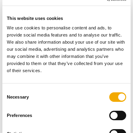
zajmuje mało powierzchni
możliwość dobudowania przy zewnętrznej ścianie
This website uses cookies
budynku
dostępny w średnicach od 16 do 35 cm
We use cookies to personalise content and ads, to
30 lat gwarancji na wkład ceramiczny
provide social media features and to analyse our traffic.
We also share information about your use of our site with
our social media, advertising and analytics partners who
Więcej o kominie Rondo Plus możesz dowiedzieć się
may combine it with other information that you’ve
TUTAJ
provided to them or that they’ve collected from your use
of their services.
Jakie są klasy kotłów i co to
C
Necessary
o
oznacza?
n
s
Preferences
e
Kotły muszą spełniać normę PN-EN 303–5:2012. To ona
n