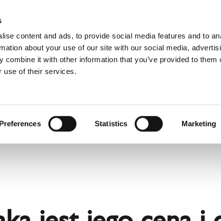
D
s
ise content and ads, to provide social media features and to an
rmation about your use of our site with our social media, advertis
 combine it with other information that you’ve provided to them o
 use of their services.
wis
Dla profesjonalistów
Angielski)
Benelux (Francuski)
Chorwacja
Preferences
Statistics
Marketing
Finlandia
Norwegia
Szwajcaria
Ukraina
Łotwa
ka jest jego cena i