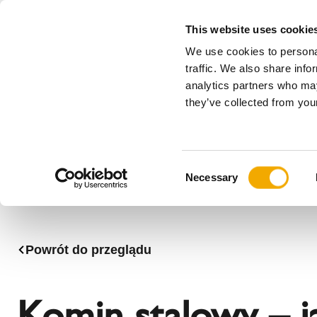
This website uses cookie
We use cookies to personal
Wszystko
traffic. We also share info
analytics partners who may
Please choose your country
they’ve collected from your
Produkty
Zastosowania & Branże
Ser
Firma
Historia
Austria
Benelux (
C
Stowarzyszenia
Bośnia
Bułgaria
Necessary
o
Aktualności, prasa i wydarzenia
Dania
Estonia
n
Kadra zarządzająca
Litwa
Niemcy
s
Rumunia
Serbia
e
Powrót do przeglądu
n
Słowacja
Słowenia
t
Węgry
Włochy
S
Komin stalowy – ja
e