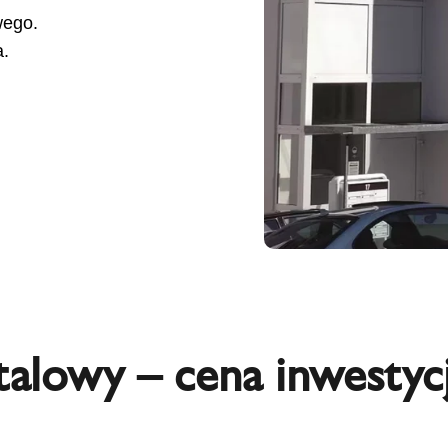
wego.
a.
lowy – cena inwestycj