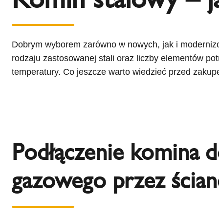
l
Schiedel Group
e
c
t
Dobrym wyborem zarówno w nowych, jak i modernizow
i
rodzaju zastosowanej stali oraz liczby elementów p
o
temperatury. Co jeszcze warto wiedzieć przed zaku
n
Podłączenie komina d
gazowego przez ścian