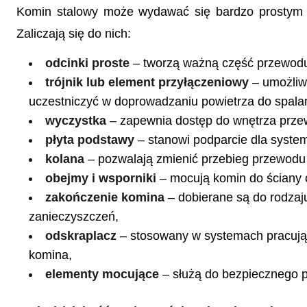
Komin stalowy może wydawać się bardzo prostym s
Zaliczają się do nich:
odcinki proste
– tworzą ważną część przewod
trójnik lub element przyłączeniowy
– umożliw
uczestniczyć w doprowadzaniu powietrza do spalan
wyczystka
– zapewnia dostęp do wnętrza przew
płyta podstawy
– stanowi podparcie dla system
kolana
– pozwalają zmienić przebieg przewodu 
obejmy i wsporniki
– mocują komin do ściany 
zakończenie komina
– dobierane są do rodzaj
zanieczyszczeń,
odskraplacz
– stosowany w systemach pracują
komina,
elementy mocujące
– służą do bezpiecznego p