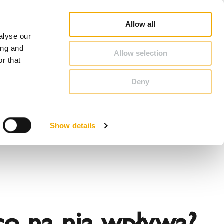
oradca Handlowy - Szukaj
Konfigurator kominowy
Kariera
O Schiedel
Polska
Allow all
alyse our
KONTAKT & PORADY
ing and
Allow selection
r that
Deny
Benelux (Holenderski)
Czechy
Show details
Francja
Polska
Szwecja
Wielka Brytania
 co na nią wpływa?