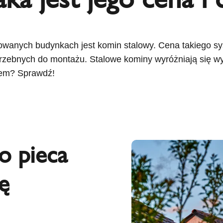
anych budynkach jest komin stalowy. Cena takiego syst
otrzebnych do montażu. Stalowe kominy wyróżniają się 
pem? Sprawdź!
o pieca
ę