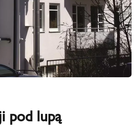
i pod lupą