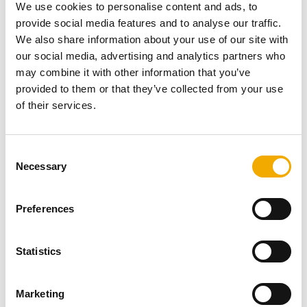
We use cookies to personalise content and ads, to
względnie niewielki i przyczynia się do oszczędności
provide social media features and to analyse our traffic.
przestrzeni użytkowej.
We also share information about your use of our site with
Gdy komin jest jednociągowy (spalinowy lub dymowy)
our social media, advertising and analytics partners who
jego obudowa ma kształt kwadratowy ale gdy posiada
may combine it with other information that you’ve
więcej niż jeden przewód jego kształt obudowy jest
provided to them or that they’ve collected from your use
prostokątny. W przypadku największej dostępnej
of their services.
średnicy komina Rondo Plus (35 cm), pojedynczy
pustak ma wymiar 60 na 60 cm a pustak z
zintegrowanymi kanałami wentylacyjnymi ma
C
odpowiednio większy rozmiar – 78 na 60 cm.
Necessary
o
n
Wyceń komin do swojego domu -
SZYBKO I ZA
s
DARMO
.
Preferences
e
n
t
Statistics
Komin ceramiczny – zastosowanie
S
e
Marketing
l