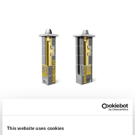
Dla przykładu najmniejsza dostępna średnica rury
ceramicznej to 12 cm np. w modelu
Schiedel Quadro
Pro
(całość znajduje się w pustaku o wymiarach
This website uses cookies
zewnętrznych 28 na 28 cm), co oznacza że komin jest