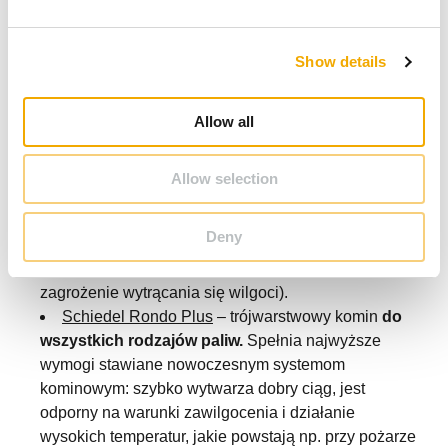
e
Kominy ceramiczne to konieczność w domach, w
c
których są systemy grzewcze: piece, kotły i kominki.
Show details
t
Różnorodność urządzeń na rynku sprawia, że obecnie
i
nie ma komina uniwersalnego. Kominy posiadają różne
o
Allow all
specyfikacje, są dedykowane do różnych typów paliw.
n
Ale mają jedną wspólną cechę – są wykonane z
ceramiki, która jest świetnym materiałem ze względu na
Allow selection
swoje cechy. Jakie kominy mamy do wyboru?
Schiedel Stabil
stosowany do urządzeń
Deny
grzewczych na paliwa stałe,
w których temperatura
spalin jest wyższa niż 200 °C
(gdzie nie występuje
zagrożenie wytrącania się wilgoci).
Schiedel Rondo Plus
– trójwarstwowy komin
do
wszystkich rodzajów paliw.
Spełnia najwyższe
wymogi stawiane nowoczesnym systemom
kominowym: szybko wytwarza dobry ciąg, jest
odporny na warunki zawilgocenia i działanie
wysokich temperatur, jakie powstają np. przy pożarze