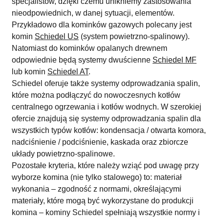
specjalistów, dzięki czemu unikniemy zastosowania
nieodpowiednich, w danej sytuacji, elementów.
Przykładowo dla kominków gazowych polecany jest
komin
Schiedel US
(system powietrzno-spalinowy).
Natomiast do kominków opalanych drewnem
odpowiednie będą systemy dwuścienne
Schiedel MF
lub komin
Schiedel AT
.
Schiedel oferuje także systemy odprowadzania spalin,
które można podłączyć do nowoczesnych kotłów
centralnego ogrzewania i kotłów wodnych. W szerokiej
ofercie znajdują się systemy odprowadzania spalin dla
wszystkich typów kotłów: kondensacja / otwarta komora,
nadciśnienie / podciśnienie, kaskada oraz zbiorcze
układy powietrzno-spalinowe.
Pozostałe kryteria, które należy wziąć pod uwagę przy
wyborze komina (nie tylko stalowego) to: materiał
wykonania – zgodność z normami, określającymi
materiały, które mogą być wykorzystane do produkcji
komina – kominy Schiedel spełniają wszystkie normy i