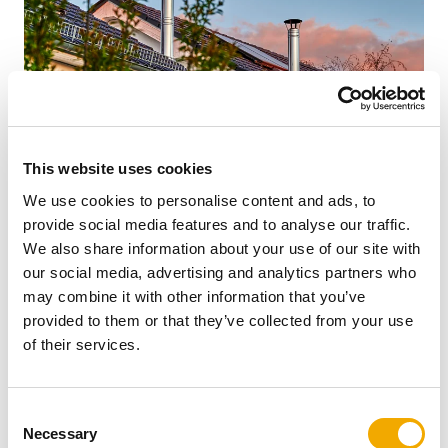
This website uses cookies
Kominy stalowe znajdują zastosowanie zarówno w
We use cookies to personalise content and ads, to
nowym budownictwie, jak i w przypadku remontów i
provide social media features and to analyse our traffic.
renowacji. Wymiany urządzeń grzewczych wymaga
We also share information about your use of our site with
dostosowania istniejących szachtów do wymagań
our social media, advertising and analytics partners who
nowych urządzeń. W tych przypadkach najczęściej
may combine it with other information that you’ve
stosowane są stalowe wkłady kominowe. W niektórych
provided to them or that they’ve collected from your use
przypadkach kiedy stan szachtu lub wymagania kotła,
of their services.
kominka nie pozwalają na zamontowanie wkładu
kominowego wykorzystuje się kominy zewnętrzne
Schiedel. Systemy takie montowane są z reguły na
C
Necessary
ścianach zewnętrznych budynków co obniża koszty
o