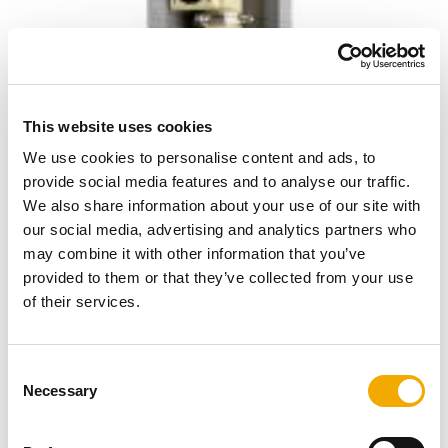
This website uses cookies
We use cookies to personalise content and ads, to
provide social media features and to analyse our traffic.
We also share information about your use of our site with
our social media, advertising and analytics partners who
may combine it with other information that you’ve
provided to them or that they’ve collected from your use
of their services.
C
Schiedel Rondo Plus jest przeznaczony do paliw
Necessary
o
stałych, ciekłych i gazowych (z wyłączeniem kotłów
n
kondensacyjnych). To uniwersalny system odporny na
s