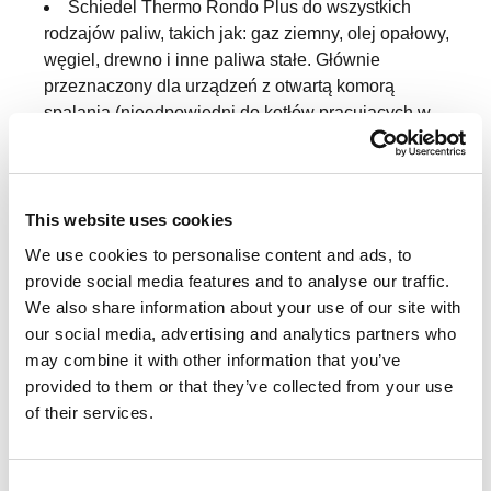
Schiedel Thermo Rondo Plus do wszystkich
rodzajów paliw, takich jak: gaz ziemny, olej opałowy,
węgiel, drewno i inne paliwa stałe. Głównie
przeznaczony dla urządzeń z otwartą komorą
spalania (nieodpowiedni do kotłów pracujących w
technologii kondensacyjnej).
Schiedel Quadro Pro to powietrznospalinowy
system kominowy, przeznaczony do odprowadzania
spalin z urządzeń gazowych i olejowych z zamkniętą
This website uses cookies
komorą spalania w szczególności do kotłów
We use cookies to personalise content and ads, to
kondensacyjnych pracujących w podciśnieniu lub
provide social media features and to analyse our traffic.
nadciśnieniu.
We also share information about your use of our site with
Schiedel Dual to innowacyjny komin
our social media, advertising and analytics partners who
wielofunkcyjny umożliwiający odprowadzanie spalin z
may combine it with other information that you’ve
szerokiej gamy kotłów na paliwa stałe, gazowe i
provided to them or that they’ve collected from your use
olejowe, w tym z kotłów kondensacyjnych. Dzięki
of their services.
dualnej budowie (dwa przewody – dymowy i
spalinowy w jednym pustaku) komin można podłączyć
do wielu rodzajów urządzeń.
C