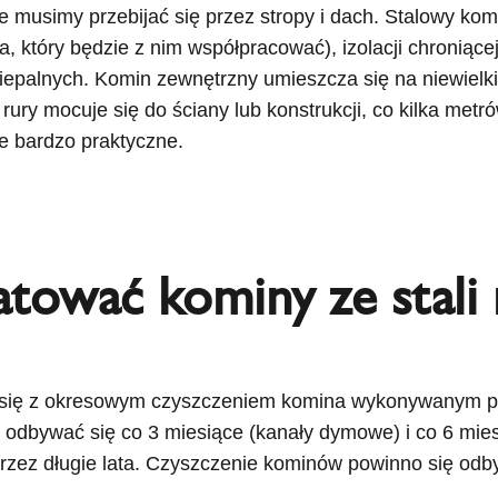
e musimy przebijać się przez stropy i dach. Stalowy k
 który będzie z nim współpracować), izolacji chroniące
epalnych. Komin zewnętrzny umieszcza się na niewielk
rury mocuje się do ściany lub konstrukcji, co kilka me
e bardzo praktyczne.
atować kominy ze stali
 się z okresowym czyszczeniem komina wykonywanym pr
 odbywać się co 3 miesiące (kanały dymowe) i co 6 mies
zez długie lata. Czyszczenie kominów powinno się odby