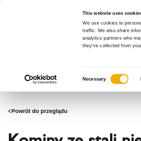
This website uses cookie
We use cookies to personal
Wszystko
traffic. We also share info
analytics partners who may
Please choose your country
they’ve collected from your
Produkty
Zastosowania & Branże
Ser
Firma
Historia
Austria
Benelux (
C
Stowarzyszenia
Bośnia
Bułgaria
Necessary
o
Aktualności, prasa i wydarzenia
Dania
Estonia
n
Kadra zarządzająca
Litwa
Niemcy
s
Rumunia
Serbia
e
Powrót do przeglądu
n
Słowacja
Słowenia
t
Węgry
Włochy
S
Kominy ze stali ni
e