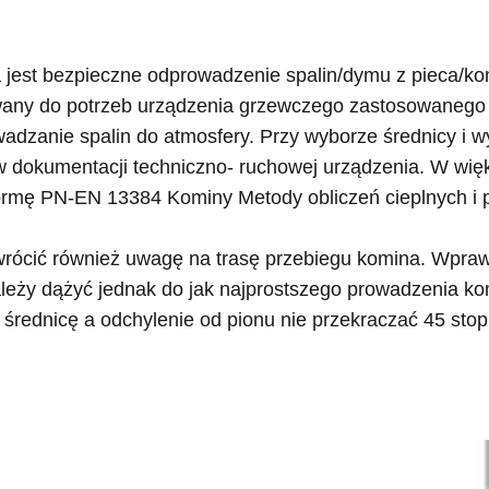
est bezpieczne odprowadzenie spalin/dymu z pieca/ko
owany do potrzeb urządzenia grzewczego zastosowanego 
adzanie spalin do atmosfery. Przy wyborze średnicy i 
 dokumentacji techniczno- ruchowej urządzenia. W więk
 normę PN-EN 13384 Kominy Metody obliczeń cieplnych i
wrócić również uwagę na trasę przebiegu komina. Wpraw
leży dążyć jednak do jak najprostszego prowadzenia ko
 średnicę a odchylenie od pionu nie przekraczać 45 stop