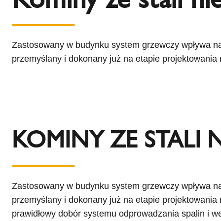
l
Schiedel Group
e
c
t
Zastosowany w budynku system grzewczy wpływa na n
i
przemyślany i dokonany już na etapie projektowani
o
n
KOMINY ZE STALI 
Zastosowany w budynku system grzewczy wpływa na n
przemyślany i dokonany już na etapie projektowan
prawidłowy dobór systemu odprowadzania spalin i w