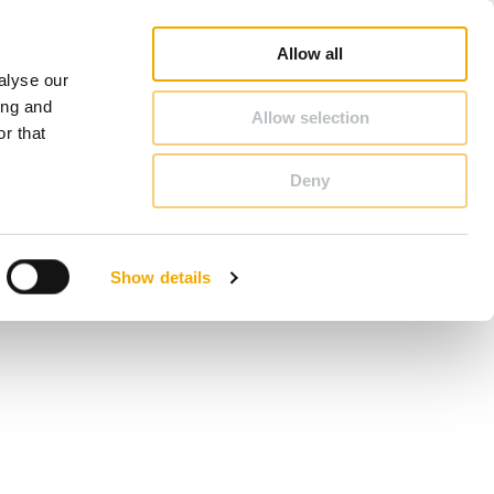
oradca Handlowy - Szukaj
Konfigurator kominowy
Kariera
O Schiedel
Polska
Allow all
alyse our
KONTAKT & PORADY
ing and
Allow selection
r that
Deny
Benelux (Holenderski)
Czechy
Show details
Francja
Polska
Szwecja
Wielka Brytania