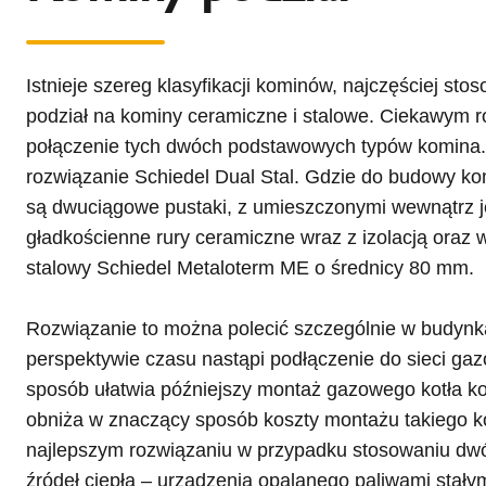
Istnieje szereg klasyfikacji kominów, najczęściej st
podział na kominy ceramiczne i stalowe. Ciekawym r
połączenie tych dwóch podstawowych typów komina. 
rozwiązanie Schiedel Dual Stal. Gdzie do budowy k
są dwuciągowe pustaki, z umieszczonymi wewnątrz 
gładkościenne rury ceramiczne wraz z izolacją oraz 
stalowy Schiedel Metaloterm ME o średnicy 80 mm.
Rozwiązanie to można polecić szczególnie w budynk
perspektywie czasu nastąpi podłączenie do sieci ga
sposób ułatwia późniejszy montaż gazowego kotła k
obniża w znaczący sposób koszty montażu takiego ko
najlepszym rozwiązaniu w przypadku stosowaniu dw
źródeł ciepłą – urządzenia opalanego paliwami stały