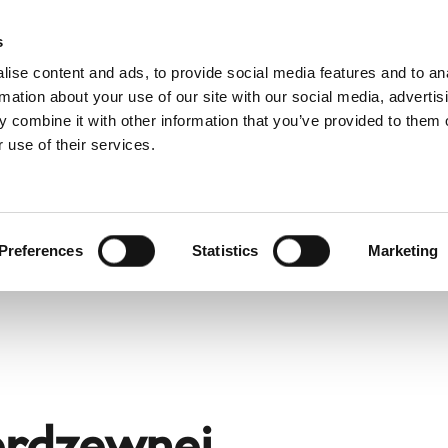
D
s
ise content and ads, to provide social media features and to an
rmation about your use of our site with our social media, advertis
 combine it with other information that you’ve provided to them o
 use of their services.
wis
Dla profesjonalistów
Angielski)
Benelux (Francuski)
Chorwacja
Preferences
Statistics
Marketing
Finlandia
Norwegia
Szwajcaria
Ukraina
Łotwa
erdzewnej