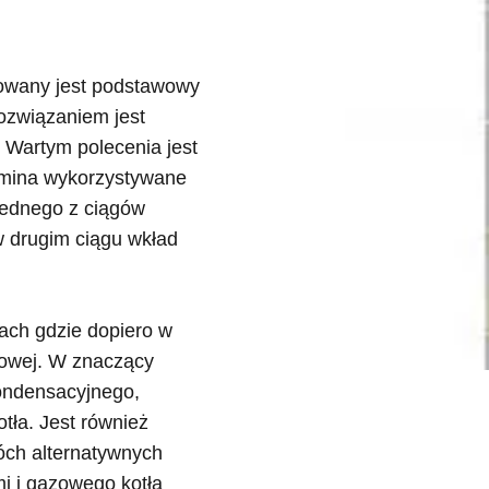
osowany jest podstawowy
ozwiązaniem jest
Wartym polecenia jest
omina wykorzystywane
jednego z ciągów
w drugim ciągu wkład
ach gdzie dopiero w
zowej. W znaczący
ondensacyjnego,
tła. Jest również
óch alternatywnych
mi i gazowego kotła