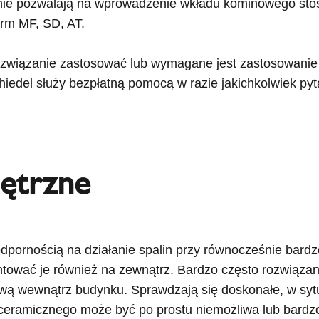
y nie pozwalają na wprowadzenie wkładu kominowego st
erm MF, SD, AT.
 rozwiązanie zastosować lub wymagane jest zastosowanie
chiedel służy bezpłatną pomocą w razie jakichkolwiek pyt
ętrzne
pornością na działanie spalin przy równocześnie bardz
wać je również na zewnątrz. Bardzo często rozwiązan
ą wewnątrz budynku. Sprawdzają się doskonałe, w sytua
ceramicznego może być po prostu niemożliwa lub bardzo