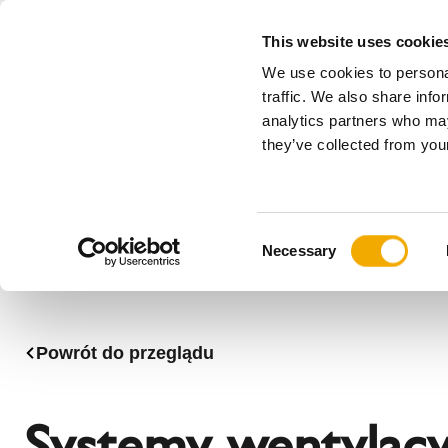
This website uses cookie
We use cookies to personal
Wszystko
traffic. We also share info
analytics partners who may
Please choose your country
they’ve collected from your
Produkty
Zastosowania & Branże
Ser
Firma
Historia
Austria
Benelux (
C
Stowarzyszenia
Bośnia
Bułgaria
Necessary
o
Aktualności, prasa i wydarzenia
Dania
Estonia
n
Kadra zarządzająca
Litwa
Niemcy
s
Rumunia
Serbia
e
Powrót do przeglądu
n
Słowacja
Słowenia
t
Węgry
Włochy
S
Systemy wentylacy
e