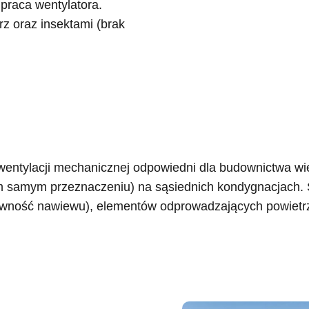
 praca wentylatora.
z oraz insektami (brak
j wentylacji mechanicznej odpowiedni dla budownictwa w
m samym przeznaczeniu) na sąsiednich kondygnacjach. S
wność nawiewu), elementów odprowadzających powietrze