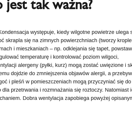
 jest tak ważna?
ndensacja występuje, kiedy wilgotne powietrze ulega sz
oć skrapla się na zimnych powierzchniach (tworzy kropl
h i mieszkaniach – np. odklejania się tapet, powstawa
ulować temperaturę i kontrolować poziom wilgoci,
tylacji alergeny (pyłki, kurz) mogą zostać uwięzione 
 temu dojdzie do zmniejszenia objawów alergii, a przeb
ć i pleśń w pomieszczeniach mogą przyczyniać się do 
 dla przetrwania i rozmnażania się roztoczy. Natomias
haniem. Dobra wentylacja zapobiega powyżej opisany