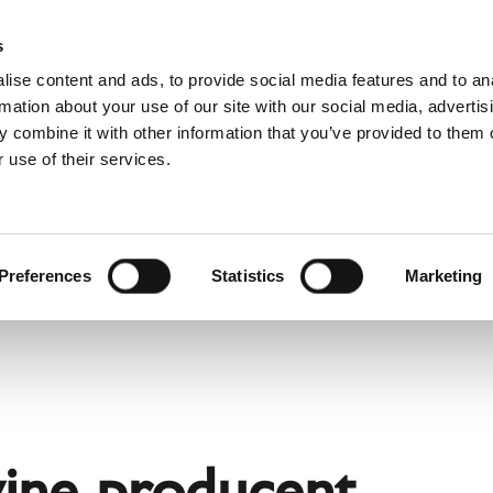
D
s
ise content and ads, to provide social media features and to an
rmation about your use of our site with our social media, advertis
 combine it with other information that you’ve provided to them o
 use of their services.
wis
Dla profesjonalistów
Angielski)
Benelux (Francuski)
Chorwacja
Preferences
Statistics
Marketing
Finlandia
Norwegia
Szwajcaria
Ukraina
Łotwa
jne producent