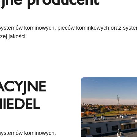
 systemów kominowych, pieców kominkowych oraz system
ej jakości.
ACYJNE
IEDEL
h systemów kominowych,