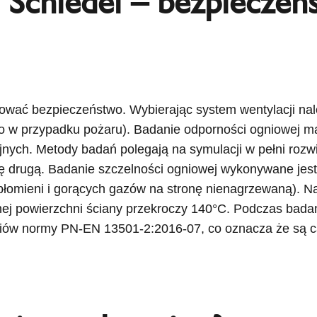
 Schiedel – bezpiecze
ować bezpieczeństwo. Wybierając system wentylacji na
 w przypadku pożaru). Badanie odporności ogniowej ma
yjnych. Metody badań polegają na symulacji w pełni rozw
nę drugą. Badanie szczelności ogniowej wykonywane jest
u płomieni i gorących gazów na stronę nienagrzewaną). N
nej powierzchni ściany przekroczy 140°C. Podczas badan
riów normy PN-EN 13501-2:2016-07, co oznacza że są c