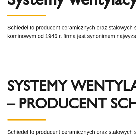
l
Schiedel Group
e
c
t
Schiedel to producent ceramicznych oraz stalowych
i
kominowym od 1946 r. firma jest synonimem najwyższ
o
n
SYSTEMY WENTYL
– PRODUCENT SCH
Schiedel to producent ceramicznych oraz stalowyc