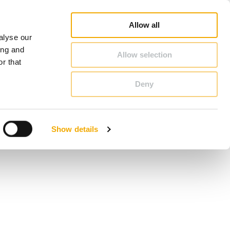
oradca Handlowy - Szukaj
Konfigurator kominowy
Kariera
O Schiedel
Polska
Allow all
alyse our
KONTAKT & PORADY
ing and
Allow selection
r that
Deny
Benelux (Holenderski)
Czechy
Show details
Francja
Polska
Szwecja
Wielka Brytania