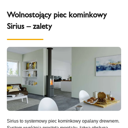
Wolnostojący piec kominkowy
Sirius – zalety
Sirius to systemowy piec kominkowy opalany drewnem.
System wyróżnia prostota montażu, łatwa obsługa,