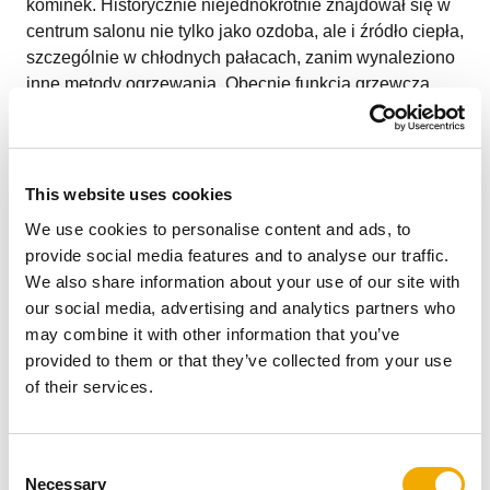
kominek. Historycznie niejednokrotnie znajdował się w
centrum salonu nie tylko jako ozdoba, ale i źródło ciepła,
szczególnie w chłodnych pałacach, zanim wynaleziono
inne metody ogrzewania. Obecnie funkcja grzewcza
kominka jest poboczna (dodatkowe źródło ciepła gdy
potrzeba nam dogrzania w nie najzimniejsze dni). Liczy
się efekt estetyczny.
This website uses cookies
We use cookies to personalise content and ads, to
provide social media features and to analyse our traffic.
Układ pomieszczenia a położenia
We also share information about your use of our site with
wolnostojącego pieca
our social media, advertising and analytics partners who
may combine it with other information that you’ve
kominkowego
provided to them or that they’ve collected from your use
of their services.
C
Necessary
o