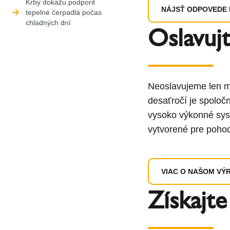
Krby dokážu podporiť
NÁJSŤ ODPOVEDE N
tepelné čerpadlá počas
chladných dní
Oslavujt
Neoslavujeme len m
desaťročí je spolo
vysoko výkonné sys
vytvorené pre pohod
VIAC O NAŠOM VÝ
Získajte