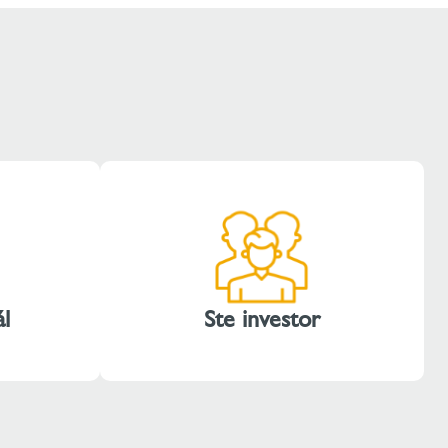
ál
Ste investor