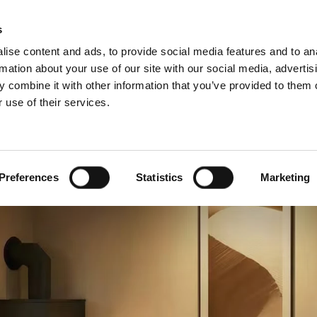
Vyhľadávanie poradcu
Na stiahnutie
s
ise content and ads, to provide social media features and to an
rmation about your use of our site with our social media, advertis
 combine it with other information that you’ve provided to them o
 use of their services.
Pre profesionálov
Francúzsky)
Benelux (Holandský)
ko
Dánsko
Preferences
Statistics
Marketing
Litva
Nórsko
o
Slovensko
Ukrajina
ko
Švédsko