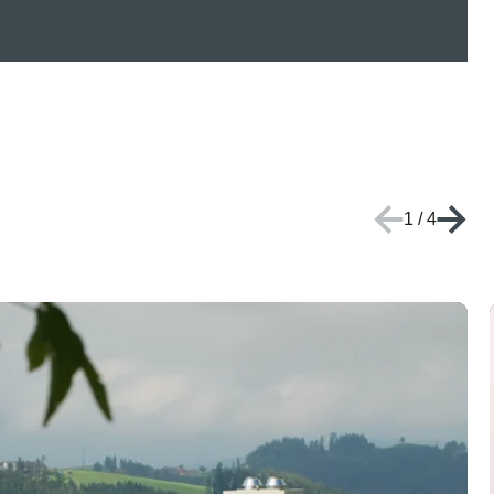
1
/
4