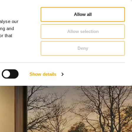
Poradca pre komíny a kachle
Vyhľadávanie partnerov
O Schiedel
Slovensko
Allow all
alyse our
KONTAKT & PORADENSTVO
ing and
Allow selection
r that
Deny
Bosna
Estónsko
Show details
Lotyšsko
Poľsko
Slovinsko
Veľká Británia