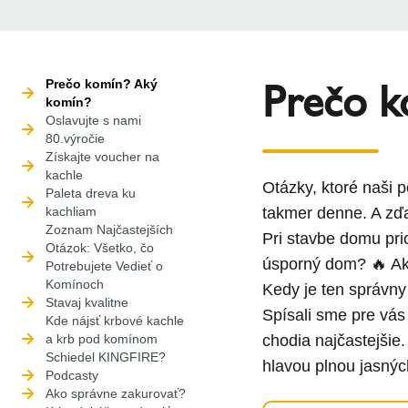
Prečo k
Prečo komín? Aký
komín?
Oslavujte s nami
80.výročie
Získajte voucher na
kachle
Otázky, ktoré naši 
Paleta dreva ku
kachliam
takmer denne. A zďa
Zoznam Najčastejších
Pri stavbe domu pri
Otázok: Všetko, čo
úsporný dom? 🔥 Ako
Potrebujete Vedieť o
Komínoch
Kedy je ten správny
Stavaj kvalitne
Spísali sme pre vás
Kde nájsť krbové kachle
a krb pod komínom
chodia najčastejšie.
Schiedel KINGFIRE?
hlavou plnou jasnýc
Podcasty
Ako správne zakurovať?