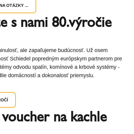
A OTÁZKY ...
e s nami 80.výročie
inulosť, ale zapaľujeme budúcnosť. Už osem
čnosť Schiedel popredným európskym partnerom pre
témy odvodu spalín, komínové a krbové systémy -
lie domácností a dokonalosť priemyslu.
ROČÍ
 voucher na kachle