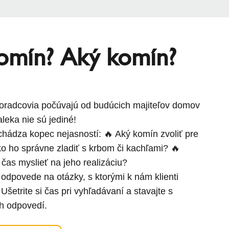
omín? Aký komín?
poradcovia počúvajú od budúcich majiteľov domov
leka nie sú jediné!
chádza kopec nejasností: 🔥 Aký komín zvoliť pre
 ho správne zladiť s krbom či kachľami? 🔥
 čas myslieť na jeho realizáciu?
 odpovede na otázky, s ktorými k nám klienti
 Ušetrite si čas pri vyhľadávaní a stavajte s
h odpovedí.