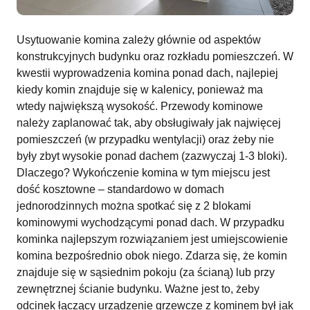
Usytuowanie komina zależy głównie od aspektów
konstrukcyjnych budynku oraz rozkładu pomieszczeń. W
kwestii wyprowadzenia komina ponad dach, najlepiej
kiedy komin znajduje się w kalenicy, ponieważ ma
wtedy największą wysokość. Przewody kominowe
należy zaplanować tak, aby obsługiwały jak najwięcej
pomieszczeń (w przypadku wentylacji) oraz żeby nie
były zbyt wysokie ponad dachem (zazwyczaj 1-3 bloki).
Dlaczego? Wykończenie komina w tym miejscu jest
dość kosztowne – standardowo w domach
jednorodzinnych można spotkać się z 2 blokami
kominowymi wychodzącymi ponad dach. W przypadku
kominka najlepszym rozwiązaniem jest umiejscowienie
komina bezpośrednio obok niego. Zdarza się, że komin
znajduje się w sąsiednim pokoju (za ścianą) lub przy
zewnętrznej ścianie budynku. Ważne jest to, żeby
odcinek łączący urządzenie grzewcze z kominem był jak