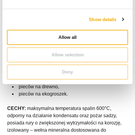
e
c
Show details
t
i
o
Allow all
n
RONDO PLUS
PRZEZNACZENIE
Allow selection
do wszystkich rodzajów paliw (gaz, olej, drewno,
węgiel, pellet, ekogroszek)
Deny
odpowiedni do:
kotłów 5 klasy,
pieców na drewno,
pieców na ekogroszek.
CECHY:
maksymalna temperatura spalin 600°C,
odporny na działanie kondensatu oraz pożar sadzy,
posiada rury o zwiększonej wytrzymałości na korozję,
izolowany – wełna mineralna dostosowana do