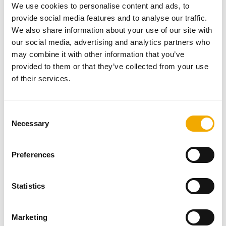
We use cookies to personalise content and ads, to
provide social media features and to analyse our traffic.
Komin systemowy Schiedel –
We also share information about your use of our site with
our social media, advertising and analytics partners who
najczęściej kupowane systemy
may combine it with other information that you’ve
provided to them or that they’ve collected from your use
of their services.
C
Necessary
o
n
s
Preferences
e
n
t
Statistics
S
e
Marketing
l