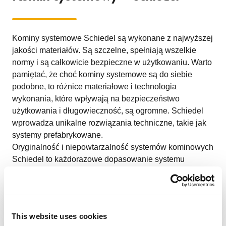
Kominy systemowe Schiedel są wykonane z najwyższej
jakości materiałów. Są szczelne, spełniają wszelkie
normy i są całkowicie bezpieczne w użytkowaniu. Warto
pamiętać, że choć kominy systemowe są do siebie
podobne, to różnice materiałowe i technologia
wykonania, które wpływają na bezpieczeństwo
użytkowania i długowieczność, są ogromne. Schiedel
wprowadza unikalne rozwiązania techniczne, takie jak
systemy prefabrykowane.
Oryginalność i niepowtarzalność systemów kominowych
Schiedel to każdorazowe dopasowanie systemu
kominowego do konkretnego urządzenia grzewczego.
Oprócz idealnej jakości produktu Schiedel oferuje także
szeroko rozbudowany serwis, który obejmuje bezpłatne
doradztwo przy wyborze komina w całej Polsce.
This website uses cookies