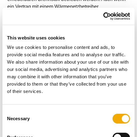
ein Vertrag mit einem Wärmenetzbetreiber
abgeschlossen wurde, der den Anschluss an ein
Wärmenetz innerhalb von maximal zehn Jahren zusagt,
kann bis dahin noch eine Gasheizung zum Übergang
eingebaut und betrieben werden (z.B. Miet-Gasheizung
This website uses cookies
oder gebrauchte Heizung). Danach muss das Gebäude
We use cookies to personalise content and ads, to
an das Wärmenetz angeschlossen werden.Scheitert der
provide social media features and to analyse our traffic.
geplante Anschluss an ein Wasserstoffnetz, muss mit
We also share information about your use of our site with
einer Übergangsfrist von drei Jahren auf eine 65 %
our social media, advertising and analytics partners who
erneuerbare Energie Heizung umgerüstet werden.
may combine it with other information that you’ve
provided to them or that they’ve collected from your use
Gut zu wissen: Es gibt verschiedene Möglichkeiten,
of their services.
weiterhin neue Gas- oder Ölheizungen zu verwenden.
Zum Beispiel können sie als Hybridlösungen in
Verbindung mit einer Wärmepumpe oder einer
C
Solarthermieanlage eingesetzt werden. Andere
Necessary
o
Optionen sind der Betrieb mit grünen Gasen oder
n
übergangsweise im Rahmen der verschiedenen
s