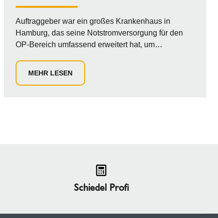
Auftraggeber war ein großes Krankenhaus in
Hamburg, das seine Notstromversorgung für den
OP-Bereich umfassend erweitert hat, um
sicherzustellen, dass lebensrettende Operationen
auch bei einem Stromausfall mit ausreichend
MEHR LESEN
Energiekapazität störungsfrei fortgesetzt werden
können. Im Rahmen dieses Projekts lieferte
Schiedel für die neuen, mit Diesel betriebenen
Notstromgeneratoren die passenden Abgassysteme
sowie das passende Schallschutzkonzept.
Schiedel Profi