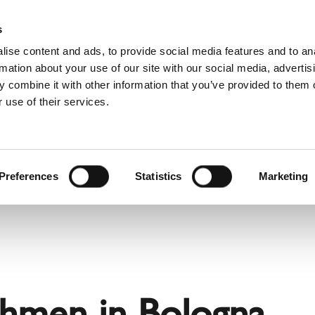
Webshop
Schiedel P
s
ise content and ads, to provide social media features and to an
rmation about your use of our site with our social media, advertis
 combine it with other information that you’ve provided to them o
 use of their services.
Service
Für Profis
Französisch)
Benelux (Niederländisch)
and
Dänemark
Preferences
Statistics
Marketing
h
Großbritannien
Litauen
n
Schweden
Slowenien
Österreich
hmen in Bologna