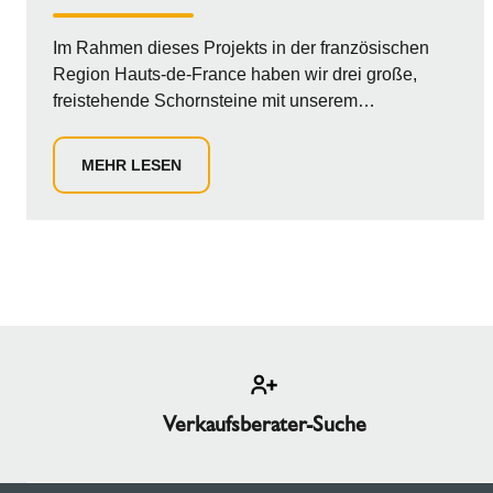
Im Rahmen dieses Projekts in der französischen
Region Hauts-de-France haben wir drei große,
freistehende Schornsteine mit unserem
Abgassystem ICS 5000 an die
Notstromgeneratoren angeschlossen. Die rund 14
MEHR LESEN
Meter hohen, freistehenden Schornsteine wurden
von einem spezialisierten Partner geliefert und
versorgen drei Notstromgeneratoren in einem
Rechenzentrum.
Verkaufsberater-Suche