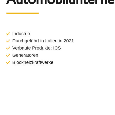
l
Schiedel Group
e
c
t
i
o
Industrie
n
Durchgeführt in Italien in 2021
Verbaute Produkte:
ICS
Generatoren
Blockheizkraftwerke