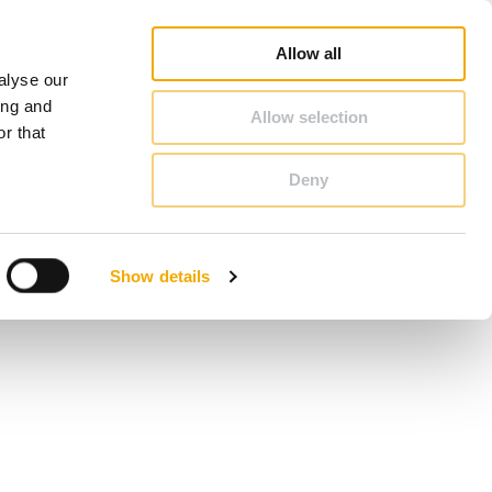
rofi
Schornstein & Kaminofen Ratgeber
Karriere
Über Schiedel
Deutschland
Allow all
alyse our
KONTAKT & BERATUNG
ing and
Allow selection
r that
Deny
Bosnien
Estland
Show details
Italien
Norwegen
Schweiz
Tschechische Republik