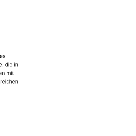
des
, die in
en mit
ereichen