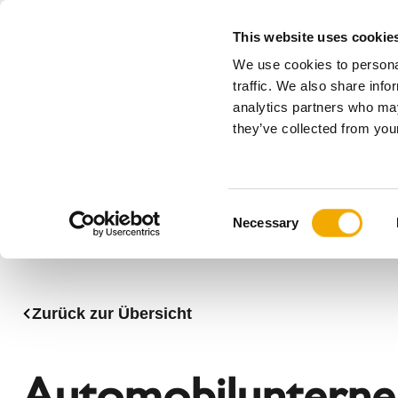
This website uses cookie
We use cookies to personal
Alles
traffic. We also share info
analytics partners who may
Bitte wählen Sie Ihr Land
they’ve collected from your
Produkte
Anwendungen & Branchen
Unternehmen
Geschichte
Benelux (Englisch)
Benelux (
C
News, Presse und Events
Bulgarien
Deutschl
Necessary
o
Finnland
Frankreic
n
Kroatien
Lettland
s
Polen
Rumänie
e
Zurück zur Übersicht
n
Serbien
Slowakei
t
Ukraine
Ungarn
S
Automobilunterne
e