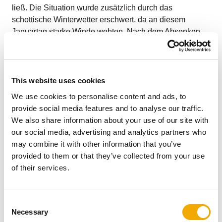
ließ. Die Situation wurde zusätzlich durch das
schottische Winterwetter erschwert, da an diesem
Januartag starke Winde wehten. Nach dem Absenken
mussten die vertikalen Abschnitte perfekt ausgerichtet
werden. Dies war entscheidend, da jeder der 22
Schornsteine, die sich in und um die Maststruktur
befinden, exakt mit dem darunterliegenden Abschnitt
This website uses cookies
verbunden werden musste. Glücklicherweise
We use cookies to personalise content and ads, to
vereinfachte das montagefreundliche Design der ICS-
provide social media features and to analyse our traffic.
Produktreihe diese präzise Arbeit erheblich, da die
We also share information about your use of our site with
technischen Steckverbindungen an Liner und Gehäuse
our social media, advertising and analytics partners who
eine schnelle und sichere Montage ermöglichten.
may combine it with other information that you’ve
Der Kunde
provided to them or that they’ve collected from your use
of their services.
Auftraggeber war die Region NHS Greater Glasgow and
C
Clyde. Der Architekt war Nightingale Associates in
Necessary
o
Zusammenarbeit mit dem Berater Max Fordham. Der