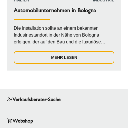
ITALIEN
INDUSTRIE
Automobilunternehmen in Bologna
Die Installation sollte an einem bekannten
Industriestandort in der Nähe von Bologna
erfolgen, der auf den Bau und die luxuriöse
Ausstattung von Kraftfahrzeugen, Wohnmobilen,
Wohnwagen sowie Wasserfahrzeugen und
MEHR LESEN
Yachten im Marine- und Offshore-Bereich
spezialisiert ist. Das Projekt sah den Austausch
eines alten, veralteten und baufälligen
selbsttragenden Schornsteins durch ein neues
modulares Schornsteinsystem aus
doppelwandigem, isoliertem Edelstahl vor, das an
Verkaufsberater-Suche
einen Großkessel zur Erzeugung von
Warmwasser für die Produktionsprozesse des
Werks angeschlossen wurde.
Webshop