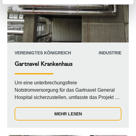
VEREINIGTES KÖNIGREICH
INDUSTRIE
Gartnavel Krankenhaus
Um eine unterbrechungsfreie
Notstromversorgung für das Gartnavel General
Hospital sicherzustellen, umfasste das Projekt die
Lieferung und Installation von vier Schornsteinen
mit einem Durchmesser von 450 mm. Diese
MEHR LESEN
Schornsteine versorgen die Generatoren und
wurden über eine maßgeschneiderte
Rahmenkonstruktion mit den containerisierten