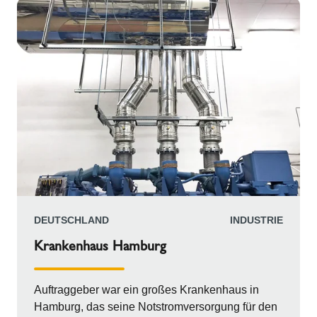
Maschinenräumen verbunden. Dank dieser
Konstruktion konnten die horizontalen Rohre
paarweise und parallel gestapelt werden. Diese
präzise Anordnung wurde bis zum Hauptgebäude
beibehalten. Von dort aus setzen sich die
Schornsteine horizontal fort, bevor sie in eine
vertikale Kurve übergehen. Anschließend steigen
sie auf eine beachtliche Höhe von 40 Metern an.
DEUTSCHLAND
INDUSTRIE
Krankenhaus Hamburg
Auftraggeber war ein großes Krankenhaus in
Hamburg, das seine Notstromversorgung für den